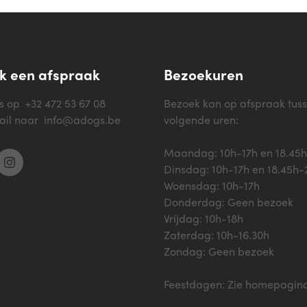
 een afspraak
Bezoekuren
ns op
+32 472 53 67 08
Bezoek kan op afspraak tus
ail naar
info@adogs.be
volgende uren:
Maandag: 10h-17h en 18.45
Dinsdag: 10h-17h en 18.45h-
Woensdag: 10h-17h
Donderdag: Geen bezoek
Vrijdag: 10h-18h
Zaterdag: 10h-16.30h
Zondag: Geen bezoek
Feestdagen: Zie homepagin