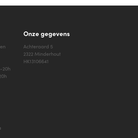
Onze gegevens
sen
Achteraard 5
2322 Minderhout
HK13106641
h-20h
20h
a