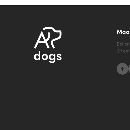
Maak
Bel o
Of em