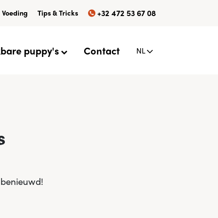
Voeding
Tips & Tricks
+32 472 53 67 08
kbare puppy's
Contact
NL
s
n benieuwd!