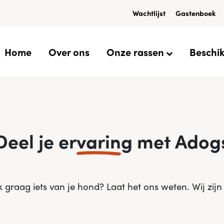
Wachtlijst
Gastenboek
Home
Over ons
Onze rassen
Beschi
Deel je er
varin
g met Adog
ok graag iets van je hond? Laat het ons weten. Wij zij