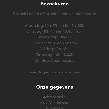
Bezoekuren
Bezoek kan op afspraak tussen volgende uren:
Maandag: 10h-17h en 18.45h-20h
Dinsdag: 10h-17h en 18.45h-20h
Woensdag: 10h-17h
Donderdag: Geen bezoek
Vrijdag: 10h-18h
Zaterdag: 10h-16.30h
Zondag: Geen bezoek
Feestdagen: Zie homepagina
Onze gegevens
Achteraard 5
2322 Minderhout
HK13106641