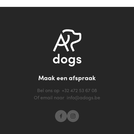
Maak een afspraak
Bel ons op
+32 472 53 67 08
Of email naar
info@adogs.be