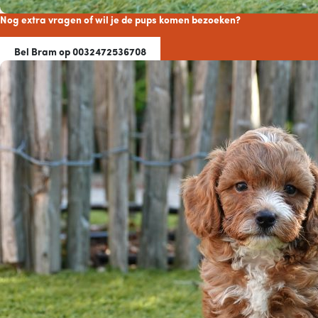
Nog extra vragen of wil je de pups komen bezoeken?
Bel Bram op 0032472536708