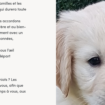
milles et les
qui durera toute
us accordons
tère et au bien-
vement avec un
ionnées,
ous l’œil
 départ
iots ? Les
vous, afin que
mps à vous, aux