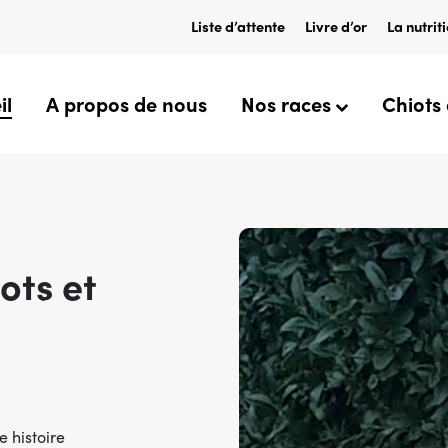
Liste d’attente
Livre d’or
La nutrit
il
A propos de nous
Nos races
Chiots
ots et
 histoire