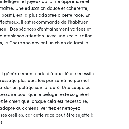
intelligent et joyeux qui aime apprendre et
n maître. Une éducation douce et cohérente,
positif, est la plus adaptée à cette race. En
ffectueux, il est recommandé de l'habituer
seul. Des séances d'entraînement variées et
intenir son attention. Avec une socialisation
s, le Cockapoo devient un chien de famille
t généralement ondulé à bouclé et nécessite
 brossage plusieurs fois par semaine permet
garder un pelage sain et aéré. Une coupe ou
cessaire pour que le pelage reste soigné et
ez le chien que lorsque cela est nécessaire,
apté aux chiens. Vérifiez et nettoyez
s oreilles, car cette race peut être sujette à
s.