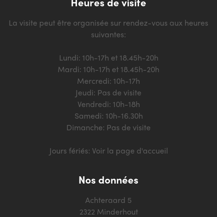
Heures de visite
La visite peut être organisée sur rendez-vous aux heures
suivantes:
Lundi: 10h-17h et 18.45h-20h
Mardi: 10h-17h et 18.45h-20h
Mercredi: 10h-17h
Jeudi: Pas de visite
Vendredi: 10h-18h
Samedi: 10h-16.30h
Dimanche: Pas de visite
Jours fériés: Voir la page d'accueil
Nos données
Achteraard 5
2322 Minderhout